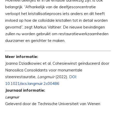
Hoeveel deeltjes er in de emulsie aanwezig zijn, is ook
belangrijk. “Afhankelijk van de deeltjesconcentratie
verloopt het kristallisatieproces iets anders en dit heeft
invloed op hoe de colloïdale kristallen tot in detail worden
gevormd”, zegt Markus Valtiner. De nieuwe bevindingen
zullen nu worden gebruikt om restauratiewerkzaamheden
duurzamer en gerichter te maken.
Meer informatie:
Joanna Dziadkowiec et al, Cohesiewinst geïnduceerd door
Nanosilica Consolidants voor monumentale
steenrestauratie,
Langmuir
(2022).
DOI:
10.1021/acs.langmuir.2c00486
Journaal informatie:
Langmuir
Geleverd door de Technische Universiteit van Wenen