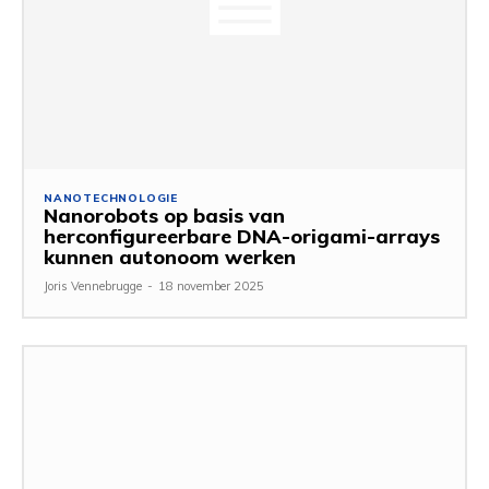
NANOTECHNOLOGIE
Nanorobots op basis van
herconfigureerbare DNA-origami-arrays
kunnen autonoom werken
Joris Vennebrugge
-
18 november 2025