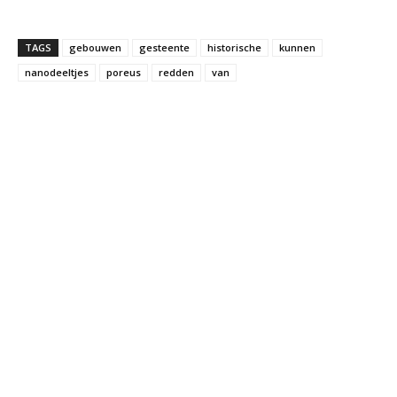
TAGS
gebouwen
gesteente
historische
kunnen
nanodeeltjes
poreus
redden
van