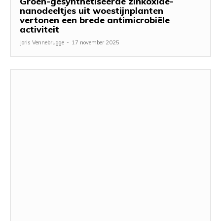
Groen-gesynthetiseerde zinkoxide-
nanodeeltjes uit woestijnplanten
vertonen een brede antimicrobiële
activiteit
Joris Vennebrugge
-
17 november 2025