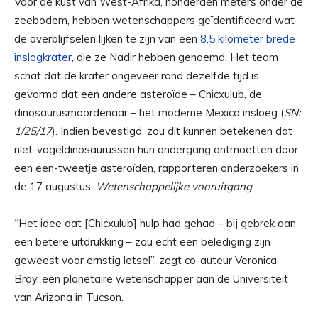
Voor de kust van West-Afrika, honderden meters onder de
zeebodem, hebben wetenschappers geïdentificeerd wat
de overblijfselen lijken te zijn van een
8,5 kilometer brede
inslagkrater
, die ze Nadir hebben genoemd. Het team
schat dat de krater ongeveer rond dezelfde tijd is
gevormd dat een andere asteroïde – Chicxulub, de
dinosaurusmoordenaar – het moderne Mexico insloeg (
SN:
1/25/17
). Indien bevestigd, zou dit kunnen betekenen dat
niet-vogeldinosaurussen hun ondergang ontmoetten door
een een-tweetje asteroïden, rapporteren onderzoekers in
de 17 augustus.
Wetenschappelijke vooruitgang
.
“Het idee dat [Chicxulub] hulp had gehad – bij gebrek aan
een betere uitdrukking – zou echt een belediging zijn
geweest voor ernstig letsel”, zegt co-auteur Veronica
Bray, een planetaire wetenschapper aan de Universiteit
van Arizona in Tucson.