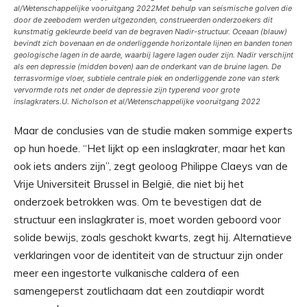
al/
Wetenschappelijke vooruitgang
2022
Met behulp van seismische golven die
door de zeebodem werden uitgezonden, construeerden onderzoekers dit
kunstmatig gekleurde beeld van de begraven Nadir-structuur. Oceaan (blauw)
bevindt zich bovenaan en de onderliggende horizontale lijnen en banden tonen
geologische lagen in de aarde, waarbij lagere lagen ouder zijn. Nadir verschijnt
als een depressie (midden boven) aan de onderkant van de bruine lagen. De
terrasvormige vloer, subtiele centrale piek en onderliggende zone van sterk
vervormde rots net onder de depressie zijn typerend voor grote
inslagkraters.
U. Nicholson et al/
Wetenschappelijke vooruitgang
2022
Maar de conclusies van de studie maken sommige experts
op hun hoede. “Het lijkt op een inslagkrater, maar het kan
ook iets anders zijn”, zegt geoloog Philippe Claeys van de
Vrije Universiteit Brussel in België, die niet bij het
onderzoek betrokken was. Om te bevestigen dat de
structuur een inslagkrater is, moet worden geboord voor
solide bewijs, zoals geschokt kwarts, zegt hij. Alternatieve
verklaringen voor de identiteit van de structuur zijn onder
meer een ingestorte vulkanische caldera of een
samengeperst zoutlichaam dat een zoutdiapir wordt