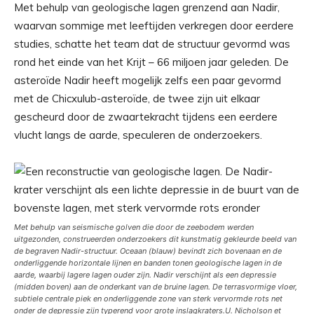
Met behulp van geologische lagen grenzend aan Nadir,
waarvan sommige met leeftijden verkregen door eerdere
studies, schatte het team dat de structuur gevormd was
rond het einde van het Krijt – 66 miljoen jaar geleden. De
asteroïde Nadir heeft mogelijk zelfs een paar gevormd
met de Chicxulub-asteroïde, de twee zijn uit elkaar
gescheurd door de zwaartekracht tijdens een eerdere
vlucht langs de aarde, speculeren de onderzoekers.
Met behulp van seismische golven die door de zeebodem werden
uitgezonden, construeerden onderzoekers dit kunstmatig gekleurde beeld van
de begraven Nadir-structuur. Oceaan (blauw) bevindt zich bovenaan en de
onderliggende horizontale lijnen en banden tonen geologische lagen in de
aarde, waarbij lagere lagen ouder zijn. Nadir verschijnt als een depressie
(midden boven) aan de onderkant van de bruine lagen. De terrasvormige vloer,
subtiele centrale piek en onderliggende zone van sterk vervormde rots net
onder de depressie zijn typerend voor grote inslagkraters.
U. Nicholson et