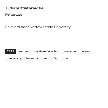
Tijdschriftinformatie:
Wetenschap
Geleverd door Northwestern University
TAGS
kunnen
maliënkolderachtig
materiaal
nieuw
pantsering
toekomst
van
Zijn
zou