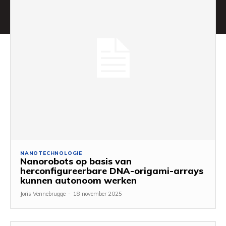
NANOTECHNOLOGIE
Nanorobots op basis van
herconfigureerbare DNA-origami-arrays
kunnen autonoom werken
Joris Vennebrugge
-
18 november 2025