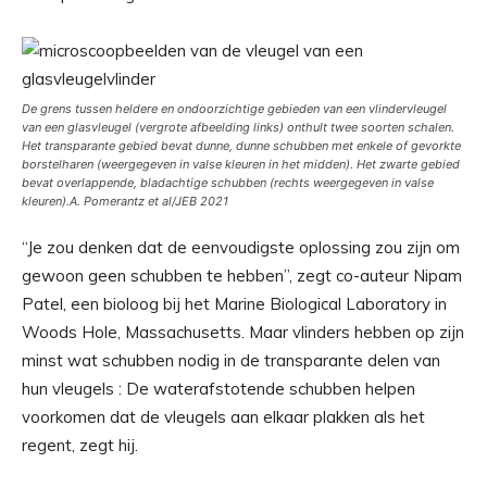
De grens tussen heldere en ondoorzichtige gebieden van een vlindervleugel
van een glasvleugel (vergrote afbeelding links) onthult twee soorten schalen.
Het transparante gebied bevat dunne, dunne schubben met enkele of gevorkte
borstelharen (weergegeven in valse kleuren in het midden). Het zwarte gebied
bevat overlappende, bladachtige schubben (rechts weergegeven in valse
kleuren).
A. Pomerantz
et al
/
JEB
2021
“Je zou denken dat de eenvoudigste oplossing zou zijn om
gewoon geen schubben te hebben”, zegt co-auteur Nipam
Patel, een bioloog bij het Marine Biological Laboratory in
Woods Hole, Massachusetts. Maar vlinders hebben op zijn
minst wat schubben nodig in de transparante delen van
hun vleugels : De waterafstotende schubben helpen
voorkomen dat de vleugels aan elkaar plakken als het
regent, zegt hij.