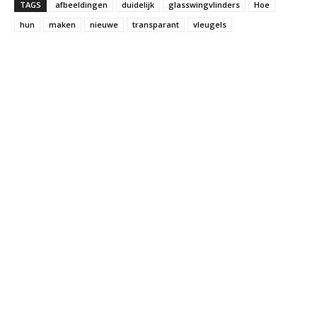
TAGS
afbeeldingen
duidelijk
glasswingvlinders
Hoe
hun
maken
nieuwe
transparant
vleugels