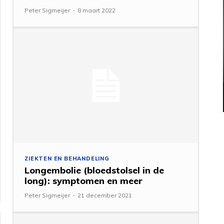
Peter Sigmeijer
-
8 maart 2022
ZIEKTEN EN BEHANDELING
Longembolie (bloedstolsel in de
long): symptomen en meer
Peter Sigmeijer
-
21 december 2021