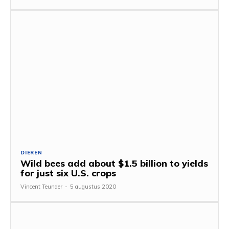
DIEREN
Wild bees add about $1.5 billion to yields
for just six U.S. crops
Vincent Teunder
-
5 augustus 2020