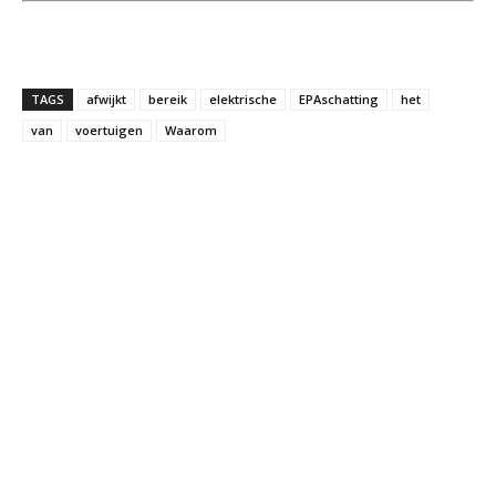
TAGS
afwijkt
bereik
elektrische
EPAschatting
het
van
voertuigen
Waarom