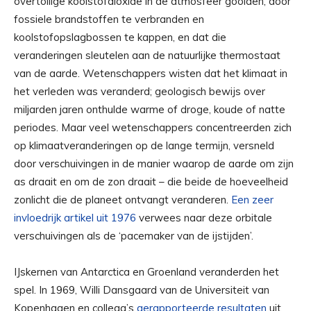
overtollige koolstofdioxide in de atmosfeer gooiden, door
fossiele brandstoffen te verbranden en
koolstofopslagbossen te kappen, en dat die
veranderingen sleutelen aan de natuurlijke thermostaat
van de aarde. Wetenschappers wisten dat het klimaat in
het verleden was veranderd; geologisch bewijs over
miljarden jaren onthulde warme of droge, koude of natte
periodes. Maar veel wetenschappers concentreerden zich
op klimaatveranderingen op de lange termijn, versneld
door verschuivingen in de manier waarop de aarde om zijn
as draait en om de zon draait – die beide de hoeveelheid
zonlicht die de planeet ontvangt veranderen.
Een zeer
invloedrijk artikel uit 1976
verwees naar deze orbitale
verschuivingen als de ‘pacemaker van de ijstijden’.
IJskernen van Antarctica en Groenland veranderden het
spel. In 1969, Willi Dansgaard van de Universiteit van
Kopenhagen en collega’s
gerapporteerde resultaten
uit