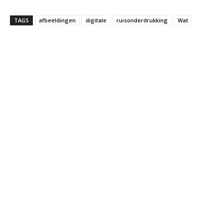
TAGS
afbeeldingen
digitale
ruisonderdrukking
Wat