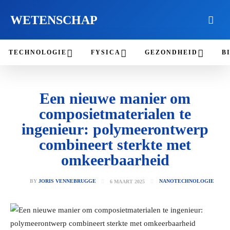
WETENSCHAP
TECHNOLOGIE
FYSICA
GEZONDHEID
B
Een nieuwe manier om
composietmaterialen te
ingenieur:
polymeerontwerp
combineert sterkte met
omkeerbaarheid
6 MAART 2025
BY
JORIS VENNEBRUGGE
NANOTECHNOLOGIE