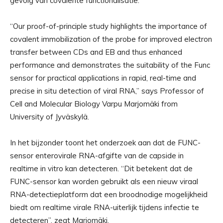
gevolg van covalente functionalisatie.
“Our proof-of-principle study highlights the importance of
covalent immobilization of the probe for improved electron
transfer between CDs and EB and thus enhanced
performance and demonstrates the suitability of the Func
sensor for practical applications in rapid, real-time and
precise in situ detection of viral RNA,” says Professor of
Cell and Molecular Biology Varpu Marjomäki from
University of Jyväskylä.
In het bijzonder toont het onderzoek aan dat de FUNC-
sensor enterovirale RNA-afgifte van de capside in
realtime in vitro kan detecteren. “Dit betekent dat de
FUNC-sensor kan worden gebruikt als een nieuw viraal
RNA-detectieplatform dat een broodnodige mogelijkheid
biedt om realtime virale RNA-uiterlijk tijdens infectie te
detecteren”, zegt Marjomäki.