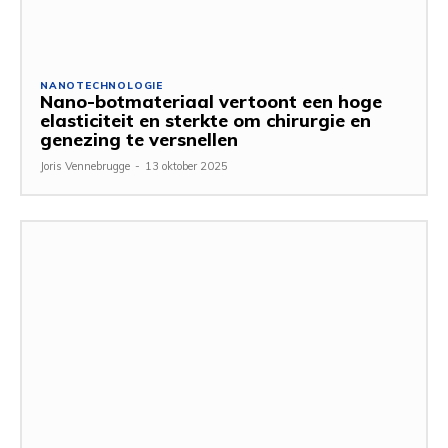
NANOTECHNOLOGIE
Nano-botmateriaal vertoont een hoge
elasticiteit en sterkte om chirurgie en
genezing te versnellen
Joris Vennebrugge
-
13 oktober 2025