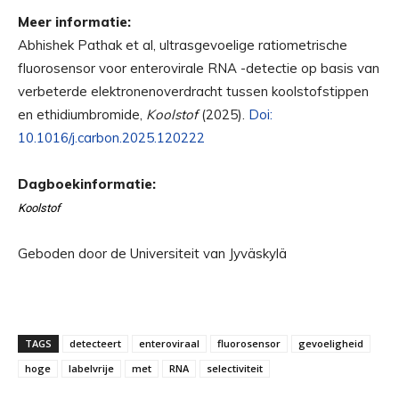
Meer informatie:
Abhishek Pathak et al, ultrasgevoelige ratiometrische
fluorosensor voor enterovirale RNA -detectie op basis van
verbeterde elektronenoverdracht tussen koolstofstippen
en ethidiumbromide,
Koolstof
(2025).
Doi:
10.1016/j.carbon.2025.120222
Dagboekinformatie:
Koolstof
Geboden door de Universiteit van Jyväskylä
TAGS
detecteert
enteroviraal
fluorosensor
gevoeligheid
hoge
labelvrije
met
RNA
selectiviteit