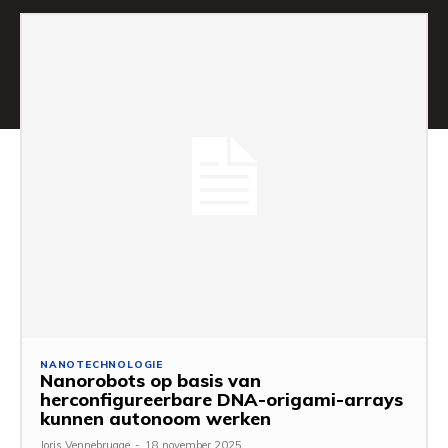
NANOTECHNOLOGIE
Nanorobots op basis van
herconfigureerbare DNA-origami-arrays
kunnen autonoom werken
Joris Vennebrugge
-
18 november 2025