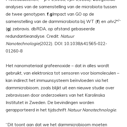
analyses van de samenstelling van de microbiota tussen
de twee genotypen.
f
,
g
Impact van GO op de
+/−
samenstelling van de darmmicrobiota bij WT (
f
) en
ahr2
(
g
) zebravis. dbRDA, op afstand gebaseerde
redundantieanalyse. Credit:
Natuur
Nanotechnologie
(2022). DOI: 10.1038/s41565-022-
01260-8
Het nanomateriaal grafeenoxide – dat in alles wordt
gebruikt, van elektronica tot sensoren voor biomoleculen –
kan indirect het immuunsysteem beïnvloeden via het
darmmicrobioom, zoals blijkt uit een nieuwe studie over
zebravissen door onderzoekers van het Karolinska
Institutet in Zweden. De bevindingen worden
gerapporteerd in het tijdschrift
Natuur Nanotechnologie
.
“Dit toont aan dat we het darmmicrobioom moeten