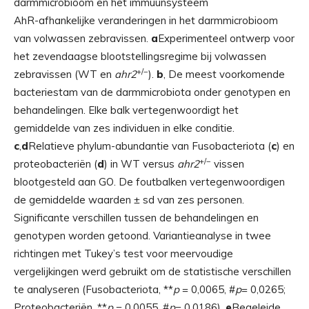
AhR-afhankelijke veranderingen in het darmmicrobioom
van volwassen zebravissen.
a
Experimenteel ontwerp voor
het zevendaagse blootstellingsregime bij volwassen
+/−
zebravissen (WT en
ahr2
).
b
, De meest voorkomende
bacteriestam van de darmmicrobiota onder genotypen en
behandelingen. Elke balk vertegenwoordigt het
gemiddelde van zes individuen in elke conditie.
c
,
d
Relatieve phylum-abundantie van Fusobacteriota (
c
) en
+/−
proteobacteriën (
d
) in WT versus
ahr2
vissen
blootgesteld aan GO. De foutbalken vertegenwoordigen
de gemiddelde waarden ± sd van zes personen.
Significante verschillen tussen de behandelingen en
genotypen worden getoond. Variantieanalyse in twee
richtingen met Tukey’s test voor meervoudige
vergelijkingen werd gebruikt om de statistische verschillen
te analyseren (Fusobacteriota, **
p
= 0,0065, #
p
= 0,0265;
Proteobacteriën, **
p
= 0,0055, #
p
= 0,0186).
e
Begeleide