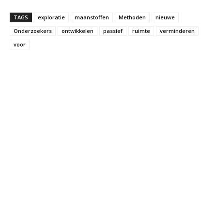
TAGS
exploratie
maanstoffen
Methoden
nieuwe
Onderzoekers
ontwikkelen
passief
ruimte
verminderen
voor