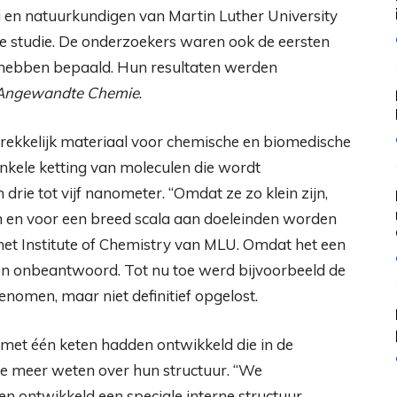
 en natuurkundigen van Martin Luther University
e studie. De onderzoekers waren ook de eersten
ig hebben bepaald. Hun resultaten werden
Angewandte Chemie
.
ntrekkelijk materiaal voor chemische en biomedische
enkele ketting van moleculen die wordt
rie tot vijf nanometer. “Omdat ze zo klein zijn,
en en voor een breed scala aan doeleinden worden
het Institute of Chemistry van MLU. Omdat het een
gen onbeantwoord. Tot nu toe werd bijvoorbeeld de
enomen, maar niet definitief opgelost.
met één keten hadden ontwikkeld die in de
e meer weten over hun structuur. “We
n ontwikkeld een speciale interne structuur