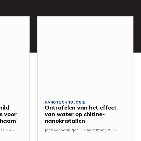
NANOTECHNOLOGIE
hild
Ontrafelen van het effect
s voor
van water op chitine-
ichaam
nanokristallen
er 2025
Joris Vennebrugge
-
6 november 2025