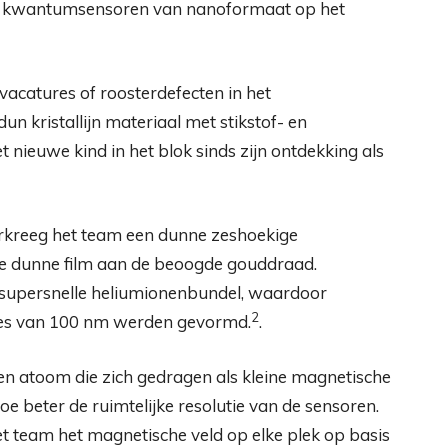
m kwantumsensoren van nanoformaat op het
catures of roosterdefecten in het
n kristallijn materiaal met stikstof- en
nieuwe kind in het blok sinds zijn ontdekking als
erkreeg het team een ​​dunne zeshoekige
de dunne film aan de beoogde gouddraad.
supersnelle heliumionenbundel, waardoor
2
res van 100 nm werden gevormd.
.
een atoom die zich gedragen als kleine magnetische
oe beter de ruimtelijke resolutie van de sensoren.
et team het magnetische veld op elke plek op basis