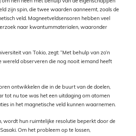
 om hen heen met behulp van de eigenschappen
ld zijn spin, die twee waarden aanneemt, zoals de
netisch veld. Magneetveldsensoren hebben veel
derzoek naar kwantummaterialen, waaronder
versiteit van Tokio, zegt: “Met behulp van zo’n
 wereld observeren die nog nooit iemand heeft
en ontwikkelen die in de buurt van de doelen,
ar tot nu toe was het een uitdaging om atomen
iaties in het magnetische veld kunnen waarnemen.
, wordt hun ruimtelijke resolutie beperkt door de
 Sasaki. Om het probleem op te lossen,