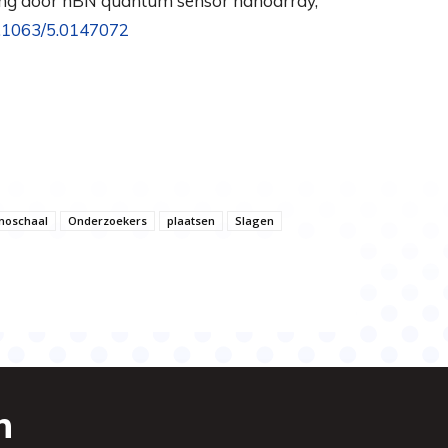
ming door hBN quantum sensor nanoarray,
0.1063/5.0147072
noschaal
Onderzoekers
plaatsen
Slagen
n