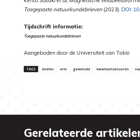
Kento Sasaki et al, Magnetische veldbeeldvor
Toegepaste natuurkundebrieven
(2023).
DOI: 1
Tijdschrift informatie:
Toegepaste natuurkundebrieven
Aangeboden door de Universiteit van Tokio
TAGS
doelen
erin
gewenste
kwantumsensoren
na
Gerelateerde artikele