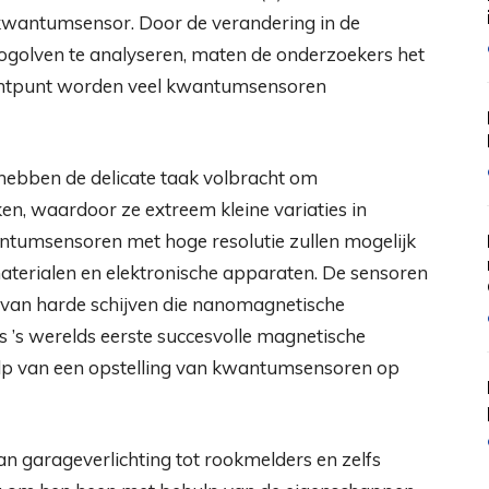
kwantumsensor. Door de verandering in de
crogolven te analyseren, maten de onderzoekers het
lichtpunt worden veel kwantumsensoren
hebben de delicate taak volbracht om
, waardoor ze extreem kleine variaties in
ntumsensoren met hoge resolutie zullen mogelijk
erialen en elektronische apparaten. De sensoren
n van harde schijven die nanomagnetische
s ’s werelds eerste succesvolle magnetische
lp van een opstelling van kwantumsensoren op
an garageverlichting tot rookmelders en zelfs