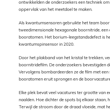
ontwikkelden de onderzoekers een techniek o
oppervlak van het meetdoel te maken.
Als kwantumsensoren gebruikte het team boorva
tweedimensionale hexagonale boornitride, een du
booratomen. Het borium-leegstandsdefect is het 
kwantumspinsensor in 2020.
Door het plakband van het kristal te trekken, v
boornitridefilm. De onderzoekers bevestigden 
Vervolgens bombardeerden ze de film met een 
booratomen eruit sprongen en de boorvacatu
Elke plek bevat veel vacatures ter grootte van 
naalden. Hoe dichter de spots bij elkaar staan, h
Terwijl de stroom door de draad vloeide, mat h