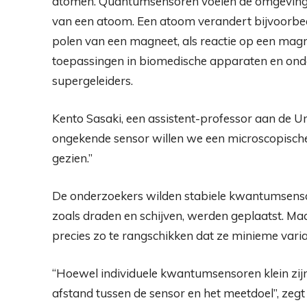
atomen. Quantumsensoren voelen de omgeving
van een atoom. Een atoom verandert bijvoorbee
polen van een magneet, als reactie op een mag
toepassingen in biomedische apparaten en on
supergeleiders.
Kento Sasaki, een assistent-professor aan de Uni
ongekende sensor willen we een microscopische
gezien.”
De onderzoekers wilden stabiele kwantumsensor
zoals draden en schijven, werden geplaatst. Ma
precies zo te rangschikken dat ze minieme var
“Hoewel individuele kwantumsensoren klein zijn
afstand tussen de sensor en het meetdoel”, zegt