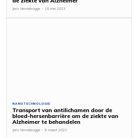
de ziekte van Alzheimer
Joris Vennebrugge
-
16 mei 2023
NANOTECHNOLOGIE
Transport van antilichamen door de
bloed-hersenbarrière om de ziekte van
Alzheimer te behandelen
Joris Vennebrugge
-
9 maart 2023