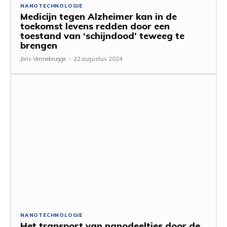
NANOTECHNOLOGIE
Medicijn tegen Alzheimer kan in de
toekomst levens redden door een
toestand van ‘schijndood’ teweeg te
brengen
Joris Vennebrugge
-
22 augustus 2024
NANOTECHNOLOGIE
Het transport van nanodeeltjes door de