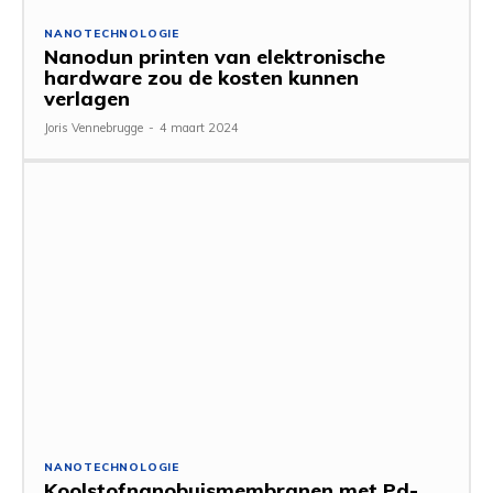
NANOTECHNOLOGIE
Nanodun printen van elektronische
hardware zou de kosten kunnen
verlagen
Joris Vennebrugge
-
4 maart 2024
NANOTECHNOLOGIE
Koolstofnanobuismembranen met Pd-