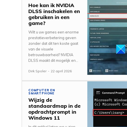
Hoe kan ik NVIDIA
DLSS inschakelen en
gebruiken in een
game?
Wilt u uw games een enorme
prestatieverbetering geven
zonder dat dit ten koste gaat
van de visuele
betrouwbaarheid? NVIDIA
DLSS maakt dit mogelijk en...
Dirk Spoler
-
22 april 2026
COMPUTER EN
SMARTPHONE
Wijzig de
standaardmap in de
opdrachtprompt in
Windows 11
In dit artikel laten we u zien