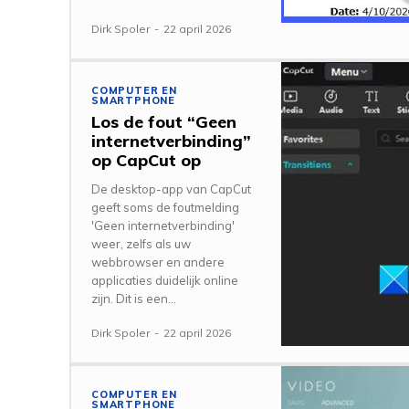
Dirk Spoler
-
22 april 2026
COMPUTER EN
SMARTPHONE
Los de fout “Geen
internetverbinding”
op CapCut op
De desktop-app van CapCut
geeft soms de foutmelding
'Geen internetverbinding'
weer, zelfs als uw
webbrowser en andere
applicaties duidelijk online
zijn. Dit is een...
Dirk Spoler
-
22 april 2026
COMPUTER EN
SMARTPHONE