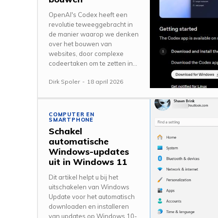
OpenAI's Codex heeft een
revolutie teweeggebracht in
de manier waarop we denken
over het bouwen van
websites, door complexe
codeertaken om te zetten in...
Dirk Spoler
-
18 april 2026
COMPUTER EN
SMARTPHONE
Schakel
automatische
Windows-updates
uit in Windows 11
Dit artikel helpt u bij het
uitschakelen van Windows
Update voor het automatisch
downloaden en installeren
van updates op Windows 10-