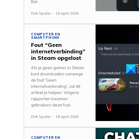
Bar...
Dirk Spoler
-
18 april 2026
COMPUTER EN
SMARTPHONE
Fout “Geen
internetverbinding”
in Steam opgelost
Als je geen games in Steam
kunt downloaden vanwege
de fout 'Geen
internetverbinding', zal dit
artikel je helpen. Volgens
rapporten kwamen
gebruikers deze fout...
Dirk Spoler
-
18 april 2026
COMPUTER EN