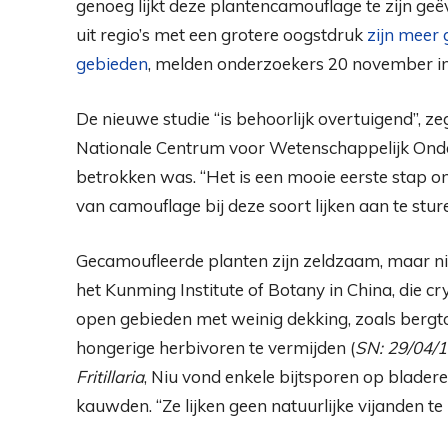
genoeg lijkt deze plantencamouflage te zijn geë
uit regio’s met een grotere oogstdruk
zijn meer
gebieden
, melden onderzoekers 20 november i
De nieuwe studie “is behoorlijk overtuigend”, zeg
Nationale Centrum voor Wetenschappelijk Onderz
betrokken was. “Het is een mooie eerste stap o
van camouflage bij deze soort lijken aan te sture
Gecamoufleerde planten zijn zeldzaam, maar ni
het Kunming Institute of Botany in China, die cr
open gebieden met weinig dekking, zoals berg
hongerige herbivoren te vermijden (
SN: 29/04/
Fritillaria
, Niu vond enkele bijtsporen op bladere
kauwden. “Ze lijken geen natuurlijke vijanden te 