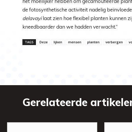
het moeilijker hebben om gecamoufleerde planten
de fotosynthetische activiteit nadelig beïnvloed
delavayi
laat zien hoe flexibel planten kunnen zij
kneedbaarder dan we hadden verwacht.”
TAGS
Deze
lijken
mensen
planten
verbergen
v
Gerelateerde artikele