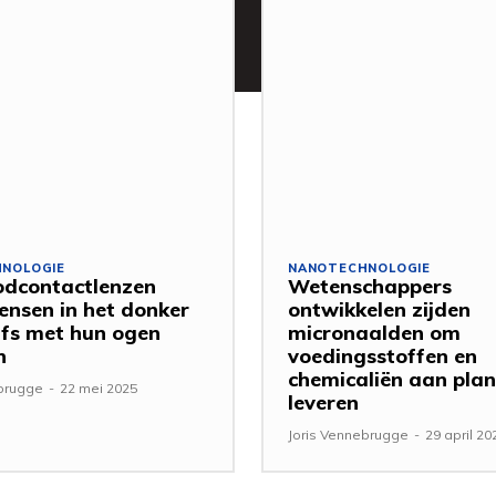
NOLOGIE
NANOTECHNOLOGIE
odcontactlenzen
Wetenschappers
ensen in het donker
ontwikkelen zijden
elfs met hun ogen
micronaalden om
n
voedingsstoffen en
chemicaliën aan plan
ebrugge
-
22 mei 2025
leveren
Joris Vennebrugge
-
29 april 20