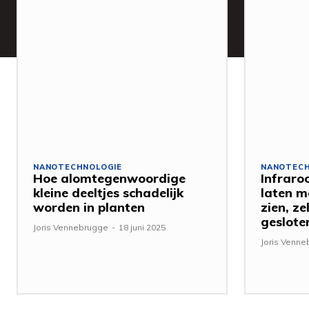
NANOTECHNOLOGIE
NANOTECH
Hoe alomtegenwoordige
Infraro
kleine deeltjes schadelijk
laten m
worden in planten
zien, z
geslote
Joris Vennebrugge
-
18 juni 2025
Joris Venn