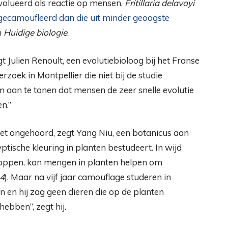
volueerd als reactie op mensen.
Fritillaria delavayi
 gecamoufleerd dan die uit minder geoogste
n
Huidige biologie
.
t Julien Renoult, een evolutiebioloog bij het Franse
oek in Montpellier die niet bij de studie
m aan te tonen dat mensen de zeer snelle evolutie
n.”
et ongehoord, zegt Yang Niu, een botanicus aan
yptische kleuring in planten bestudeert. In wijd
toppen, kan mengen in planten helpen om
14
). Maar na vijf jaar camouflage studeren in
n en hij zag geen dieren die op de planten
hebben”, zegt hij.