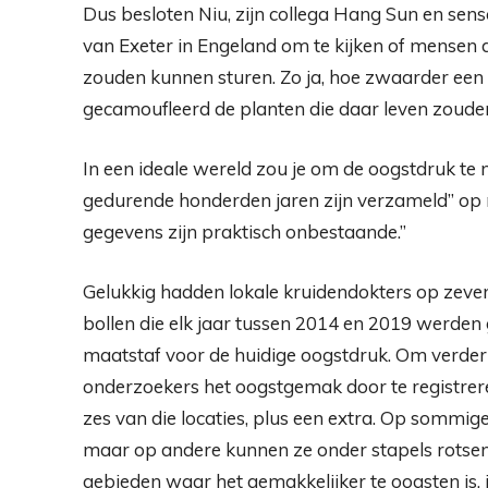
Dus besloten Niu, zijn collega Hang Sun en sens
van Exeter in Engeland om te kijken of mensen 
zouden kunnen sturen. Zo ja, hoe zwaarder een
gecamoufleerd de planten die daar leven zouden
In een ideale wereld zou je om de oogstdruk te
gedurende honderden jaren zijn verzameld” op m
gegevens zijn praktisch onbestaande.”
Gelukkig hadden lokale kruidendokters op zeven
bollen die elk jaar tussen 2014 en 2019 werde
maatstaf voor de huidige oogstdruk. Om verder t
onderzoekers het oogstgemak door te registrer
zes van die locaties, plus een extra. Op sommig
maar op andere kunnen ze onder stapels rotsen
gebieden waar het gemakkelijker te oogsten is,