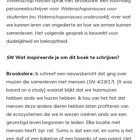
Wetenschap nieuws
sprak met Brookshire, een voormalig
personeelsschrijver voor
Wetenschapsnieuws voor
studenten
(nu
Wetenschapsnieuws onderzoekt
), over wat
we kunnen leren van ongedierte en hoe we ermee kunnen
samenleven. Het volgende gesprek is bewerkt voor
duidelijkheid en beknoptheid.
SN
: Wat inspireerde je om dit boek te schrijven?
Brookshire:
Ik schreef een nieuwsbericht dat ging over
muizen die samenleven met mensen (
SN: 4/19/17
). [It was
based on a study] waaruit blijkt dat we huismuizen
hebben sinds we huizen hebben. Ik hou van het feit dat
mensen deze andere dieren hebben laten profiteren van
de ecosystemen die we in wezen creëren sinds we een
gevestigd leven begonnen te leiden. Elke locatie met
mensen heeft zijn ‘rat’. Soms is dat een rat, en soms is het
een duif of een kaketoe of een hagedis of een paard. Het