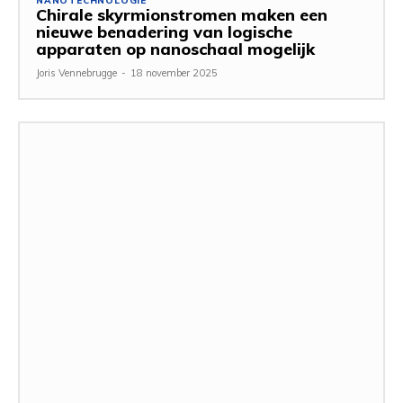
NANOTECHNOLOGIE
Chirale skyrmionstromen maken een
nieuwe benadering van logische
apparaten op nanoschaal mogelijk
Joris Vennebrugge
-
18 november 2025