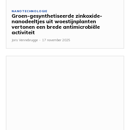
NANOTECHNOLOGIE
Groen-gesynthetiseerde zinkoxide-
nanodeeltjes uit woestijnplanten
vertonen een brede antimicrobiële
activiteit
Joris Vennebrugge
-
17 november 2025