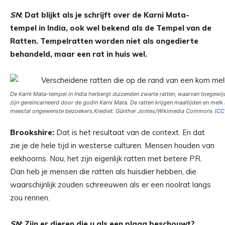
SN
: Dat blijkt als je schrijft over de Karni Mata-
tempel in India, ook wel bekend als de Tempel van de
Ratten. Tempelratten worden niet als ongedierte
behandeld, maar een rat in huis wel.
De Karni Mata-tempel in India herbergt duizenden zwarte ratten, waarvan toegewijd
zijn gereïncarneerd door de godin Karni Mata. De ratten krijgen maaltijden en melk
meestal ongewenste bezoekers.
Krediet: Günther Jontes/Wikimedia Commons (
CC
Brookshire:
Dat is het resultaat van de context. En dat
zie je de hele tijd in westerse culturen. Mensen houden van
eekhoorns. Nou, het zijn eigenlijk ratten met betere PR.
Dan heb je mensen die ratten als huisdier hebben, die
waarschijnlijk zouden schreeuwen als er een rioolrat langs
zou rennen.
SN
: Zijn er dieren die u als een plaag beschouwt?