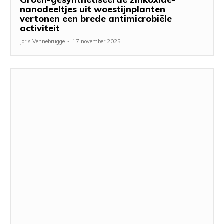
nanodeeltjes uit woestijnplanten
vertonen een brede antimicrobiële
activiteit
Joris Vennebrugge
-
17 november 2025