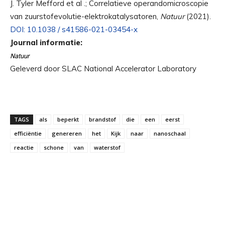
J. Tyler Mefford et al .; Correlatieve operandomicroscopie
van zuurstofevolutie-elektrokatalysatoren,
Natuur
(2021).
DOI: 10.1038 / s41586-021-03454-x
Journal informatie:
Natuur
Geleverd door SLAC National Accelerator Laboratory
TAGS
als
beperkt
brandstof
die
een
eerst
efficiëntie
genereren
het
Kijk
naar
nanoschaal
reactie
schone
van
waterstof