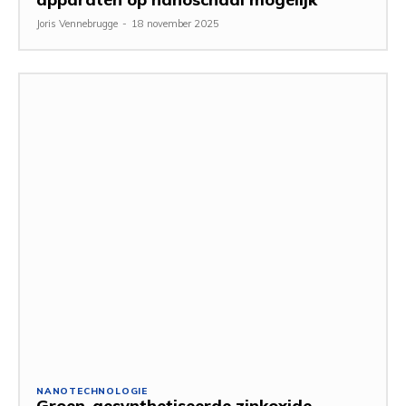
Joris Vennebrugge
-
18 november 2025
NANOTECHNOLOGIE
Groen-gesynthetiseerde zinkoxide-