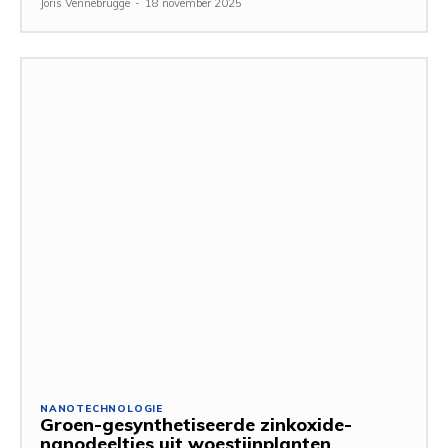
Joris Vennebrugge
-
18 november 2025
NANOTECHNOLOGIE
Groen-gesynthetiseerde zinkoxide-
nanodeeltjes uit woestijnplanten