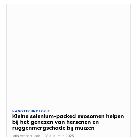
NANOTECHNOLOGIE
Kleine selenium-packed exosomen helpen
bij het genezen van hersenen en
ruggenmergschade bij muizen
Joris Vennebrugge
-
28 augustus 2025