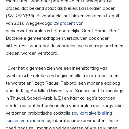
chemicaliën, waardoor poliepen ze eruit schoppen. Dit
proces, dat bekend staat als bleken, kan koralen doden
(
SN: 18/10/16
). Bijvoorbeeld, het bleken van een hittegolf
van 2016 weggevaagd
29 procent
van
ondiepwaterkoralen in het noordelijke Great Barrier Reef.
Bacteriële gemeenschappen verschuiven ook onder
hittestress, waardoor de voordelen die sommige bacteriën
bieden, worden verstoord.
“Over het algemeen zien we een ineenstorting van
symbiotische relaties en beginnen alle micro-organismen
te worstelen”, zegt Raquel Peixoto, een mariene ecoloog
aan de King Abdullah University of Science and Technology
in Thuwal, Saoedi-Arabië. Zij en haar collega’s toonden
eerder aan dat het behandelen van koralen met zorgvuldig
verzonnen probiotische cocktails
zou koraalverbleking
kunnen verminderen
bij laboratoriumexperimenten. Dat is
goed, zegt ze, “maar we wilden weten of we ze kunnen