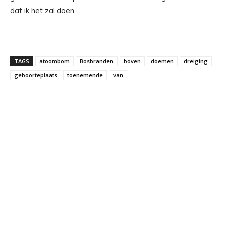
dat ik het zal doen.
TAGS
atoombom
Bosbranden
boven
doemen
dreiging
geboorteplaats
toenemende
van