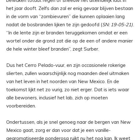
bewaken totdat regen of sneeuw het uiteindelijk laat in
het jaar dooft. Zelfs dan zal er enig gevaar blijven bestaan
​​in de vorm van “zombievuren” die kunnen oplaaien lang
nadat de bosbranden lijken te zijn gedoofd (
SN: 19-05-21)
.
“In de lente zijn er branden teruggekomen omdat er een
wortel onder de grond zat die op de een of andere manier
de hele winter bleef branden”, zegt Surber.
Dus het Cerro Pelado-vuur, en zijn occasionele rokerige
slierten, zullen waarschijnlijk nog maanden deel uitmaken
van het leven in het noorden van New Mexico. En de
toekomst lijkt net zo vurig, zo niet erger. Dat is iets waar
alle bewoners, inclusief het lab, zich op moeten
voorbereiden.
Ondertussen, als je snel genoeg naar de bergen van New
Mexico gaat, zorg er dan voor dat je een vanille-
gearomatiseerde ponderosa ruikt nu het nog kan. Ik weet