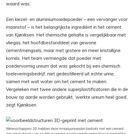
waard was.’
Een kiezel- en aluminiumoxidepoeder – een vervanger voor
maanstof – is het belangrijkste ingrediënt in het cement
van Kjøniksen. Het chemische gehalte is vergelijkbaar met
vliegas, het hoofdbestanddeel van gewone
cementmengsels, maar met grotere en meer kristallijne
korrels. Het team vermengde dat poeder met
poedervormig ureum dat was gekocht bij een chemisch
toeleveringsbedrijf, niet gedestilleerd uit echte urine,
samen met wat water om het cement te maken.
Vergeleken met twee andere superplastificatoren die in de
bouw op aarde worden gebruikt, ‘werkte ureum heel goed’,
zegt Kjøniksen.
Wetenschappers 3D hebben deze miniatuurwanden bedrukt met een cement
dat ureum bevat – de op één na meest voorkomende verbinding in menselijke