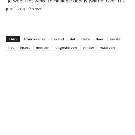
“Je weet niet welke technologie daar is [will be] Over 100
jaar”, zegt Grewe.
TAGS
Amerikaanse
bekend
dat
Deze
door
eerste
het
insect
mensen
uitgestorven
vlinder
waarvan