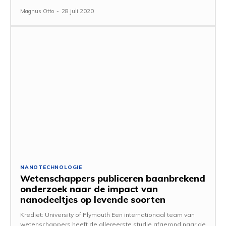
Magnus Otto
-
28 juli 2020
NANOTECHNOLOGIE
Wetenschappers publiceren baanbrekend
onderzoek naar de impact van
nanodeeltjes op levende soorten
Krediet: University of Plymouth Een internationaal team van
wetenschappers heeft de allereerste studie afgerond naar de