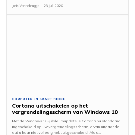
Joris Vennebrugge
-
28 juli 2020
COMPUTER EN SMARTPHONE
Cortana uitschakelen op het
vergrendelingsscherm van Windows 10
Met de Windows 10-jubileumupdate is Cortana nu standaard
ingeschakeld op uw vergrendelingsscherm, ervan uitgaande
dat u haar niet volledig hebt uitgeschakeld. Als u...