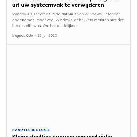
uit uw systeemvak te verwijderen
Windows 10 heeft altijd de antivirus van Windows Defender
opgenomen, maar veel Windows-gebruikers merkten niet dat
het er zelfs was. Om het duidelijker...
Magnus Otto
-
28 juli 2020
NANOTECHNOLOGIE
Kleine deeltjes vangen: een veelzijdig