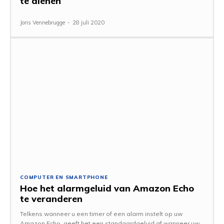
te dienen
Joris Vennebrugge
-
28 juli 2020
COMPUTER EN SMARTPHONE
Hoe het alarmgeluid van Amazon Echo
te veranderen
Telkens wanneer u een timer of een alarm instelt op uw
Amazon Echo, geeft het een standaardgeluid af wanneer uw