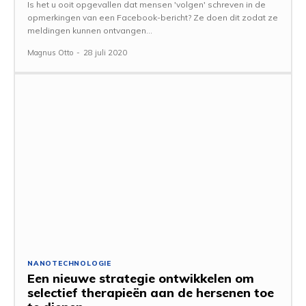
Is het u ooit opgevallen dat mensen 'volgen' schreven in de
opmerkingen van een Facebook-bericht? Ze doen dit zodat ze
meldingen kunnen ontvangen...
Magnus Otto
-
28 juli 2020
NANOTECHNOLOGIE
Een nieuwe strategie ontwikkelen om
selectief therapieën aan de hersenen toe