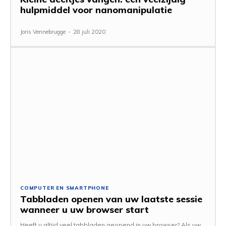
hulpmiddel voor nanomanipulatie
Joris Vennebrugge
-
28 juli 2020
COMPUTER EN SMARTPHONE
Tabbladen openen van uw laatste sessie
wanneer u uw browser start
Heeft u altijd veel tabbladen geopend in uw browser? Als uw