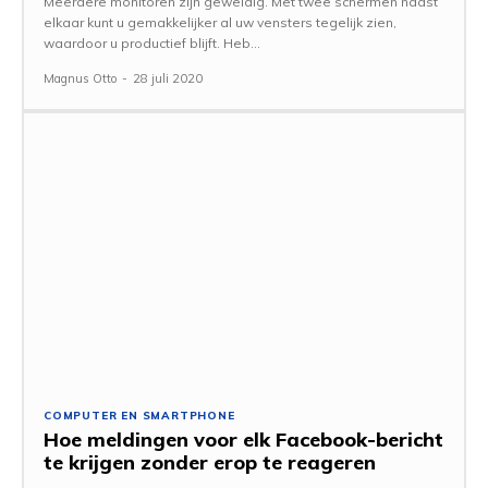
Meerdere monitoren zijn geweldig. Met twee schermen naast
elkaar kunt u gemakkelijker al uw vensters tegelijk zien,
waardoor u productief blijft. Heb...
Magnus Otto
-
28 juli 2020
COMPUTER EN SMARTPHONE
Hoe meldingen voor elk Facebook-bericht
te krijgen zonder erop te reageren