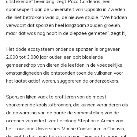
uitstekende” bevinding, zegt Paco Cardenas, een
sponsexpert aan de Universiteit van Uppsala in Zweden
die niet betrokken was bij de nieuwe studie. “We hadden
verwacht dat sponzen heel langzaam zouden groeien,
maar dat was nog nooit in de diepzee gemeten”, zegt hij.
Het dode ecosysteem onder de sponzen is ongeveer
2.000 tot 3.000 jaar ouder, een ooit bloeiende
gemeenschap van dieren die leefden in de voedselrijke
omstandigheden die ontstonden toen de vulkanen voor
het laatst actief waren, suggereren de onderzoekers.
Sponzen lijken vaak te profiteren van de meest
voorkomende koolstofbronnen, die kunnen veranderen als
de opwarming van de aarde de samenstelling van de
oceanen verandert, zegt ecoloog Stephanie Archer van
het Louisiana Universities Marine Consortium in Chauvin,
die niet bij het werk betrokken was. “Een grote vraag zal