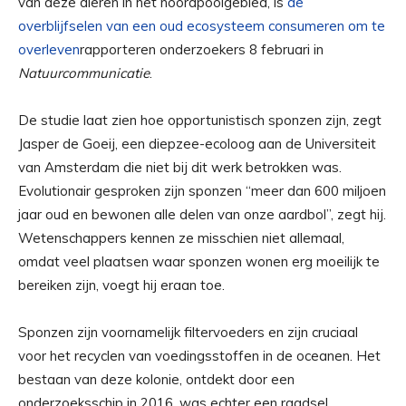
van deze dieren in het noordpoolgebied, is
de
overblijfselen van een oud ecosysteem consumeren om te
overleven
rapporteren onderzoekers 8 februari in
Natuurcommunicatie
.
De studie laat zien hoe opportunistisch sponzen zijn, zegt
Jasper de Goeij, een diepzee-ecoloog aan de Universiteit
van Amsterdam die niet bij dit werk betrokken was.
Evolutionair gesproken zijn sponzen “meer dan 600 miljoen
jaar oud en bewonen alle delen van onze aardbol”, zegt hij.
Wetenschappers kennen ze misschien niet allemaal,
omdat veel plaatsen waar sponzen wonen erg moeilijk te
bereiken zijn, voegt hij eraan toe.
Sponzen zijn voornamelijk filtervoeders en zijn cruciaal
voor het recyclen van voedingsstoffen in de oceanen. Het
bestaan ​​van deze kolonie, ontdekt door een
onderzoeksschip in 2016, was echter een raadsel.