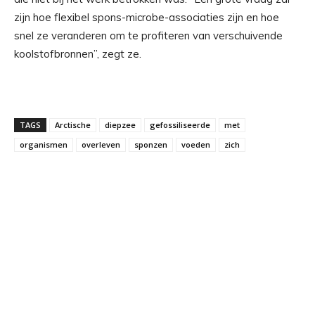
zijn hoe flexibel spons-microbe-associaties zijn en hoe
snel ze veranderen om te profiteren van verschuivende
koolstofbronnen”, zegt ze.
TAGS
Arctische
diepzee
gefossiliseerde
met
organismen
overleven
sponzen
voeden
zich